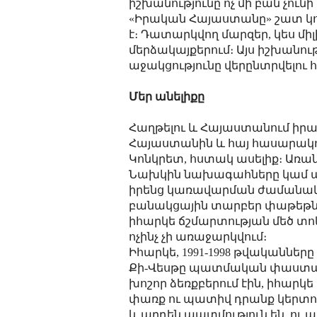
իշխանությունը ոչ մի բան չու
«Իրական Հայաստանը» շատ կ
է։ Դատարկվող մարզեր, կես մի
մերձակայքերում։ Այս իշխանութ
աջակցությունը վերընտրվելու հ
Մեր անելիքը
Հաղթելու և Հայաստանում իրավ
Հայաստանին և հայ հասարակու
Կոնկրետ, հստակ ասելիք։ Առա
Նախկին նախագահները կամ այ
իրենց կառավարման ժամանակա
բանակցային տարբեր փաթեթներ
իհարկե ճշմարտության մեծ տո
ոչինչ չի առաջարկվում։
Իհարկե, 1991-1998 թվականներ
Քի-Վեսթը պատմական փաստաթո
խոշոր ձեռքբերում էին, իհարկ
փառք ու պատիվ դրանք կերտողն
և արդեն պատմություն են, ու ա