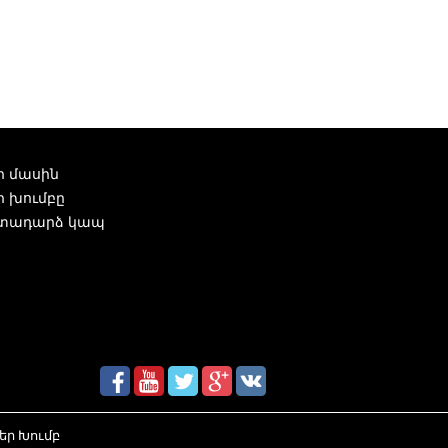
ր մասին
ր խումբը
տադարձ կապ
եր Խումբ