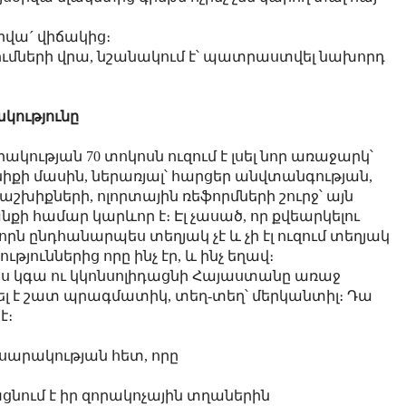
օրվա´ վիճակից։
երումների վրա, նշանակում է՝ պատրաստվել նախորդ
կությունը
կության 70 տոկոսն ուզում է լսել նոր առաջարկ՝
իքի մասին, ներառյալ՝ հարցեր անվտանգության,
շխիքների, ոլորտային ռեֆորմների շուրջ՝ այն
նքի համար կարևոր է։ Էլ չասած, որ քվեարկելու
որն ընդհանարպես տեղյակ չէ և չի էլ ուզում տեղյակ
թյուններից որը ինչ էր, և ինչ եղավ։
նդես կգա ու կկոնսոլիդացնի Հայաստանը առաջ
ել է շատ պրագմատիկ, տեղ-տեղ՝ մերկանտիլ։ Դա
է։
ասարակության հետ, որը
նում է իր զորակոչային տղաներին