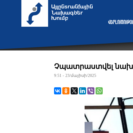
Վերլուծութ
Չպատրաստվել նախո
9:51 - 23/մայիսի/2025