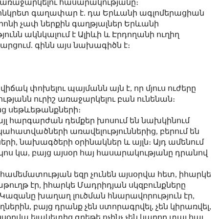
նի առաջարկելու հասարակությանը։
ոնկրետ գաղափար է. դա Երևանի ագլոմերացիան
լիոնի չափ ներքին գաղթյալներ Երևանի
յունն ակնկալում է Ալիևի և Էրդողանի ուղիղ
արցում. գինն այս նախագիծն է։
իճակ փոխելու պայմանն այն է, որ մյուս ուժերը
թյանն ուրիշ առաջարկելու բան ունենան։
նց սեթևեթանքների։
լ հարգարժան դեմքեր խոսում են նախկինում
հատվածների առավելություններից, բերում են
ի, նախագծերի օրինակներ և այլն։ Այդ ամենում
կոս կա, բայց այսօր հայ հասարակությանը դրանով
ը համեմատության եզր չունեն այսօրվա հետ, իհարկե
ւղթ էր, իհարկե Մադրիդյան սկզբունքները
ե Կազանը խաղաղ լուծման հնարավորություն էր,
երին, բայց դրանք չեն ստորագրվել, չեն կիրառվել,
յսօրվա ելակետից գրեթե ոչինչ չեն կարող տալ հայ