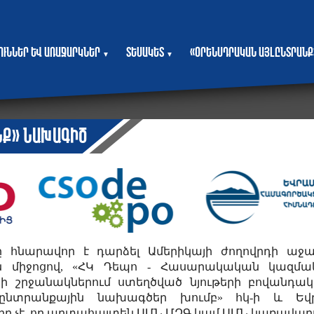
յուններ և առաջարկներ
Տեսակետ
«Օրենսդրական այլընտրանք
▼
▼
նք» նախագիծ
ը հնարավոր է դարձել Ամերիկայի ժողովրդի աջա
ն միջոցով, «ՀԿ Դեպո - Հասարակական կազմակ
րի շրջանակներում ստեղծված նյութերի բովանդա
լընտրանքային նախագծեր խումբ» հկ-ի և Եվ
ր չէ, որ արտահայտեն ԱՄՆ ՄԶԳ կամ ԱՄՆ կառավար