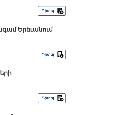
Դիտել
նգամ Երեւանում
Դիտել
երի
Դիտել