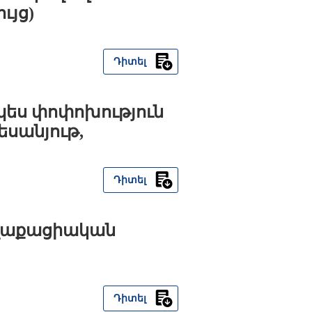
ւյց)
Դիտել
չպես փոփոխություն
եսանյութ,
Դիտել
աղաքացիական
Դիտել